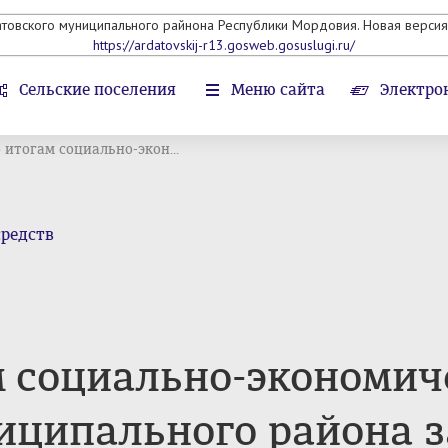
атовского муниципального райнона Республики Мордовия. Новая версия 
https://ardatovskij-r13.gosweb.gosuslugi.ru/
Сельские поселения
Меню сайта
Электро
 итогам социально-экон...
средств
м социально-экономич
иципального района з