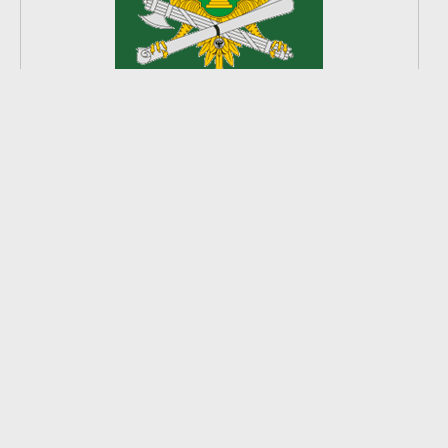
2
из
8
2026 © Ардатовский район.
Официальный сайт.