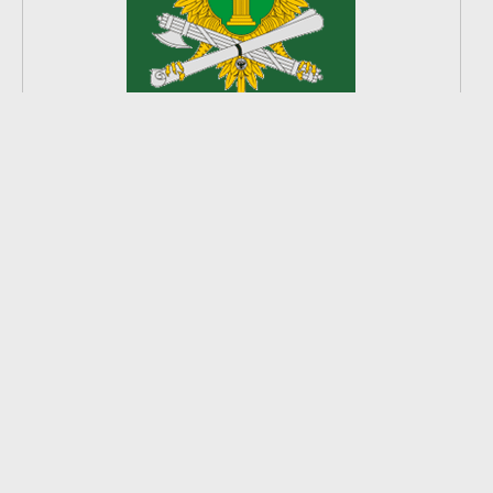
2
из
8
2026 © Ардатовский район.
Официальный сайт.