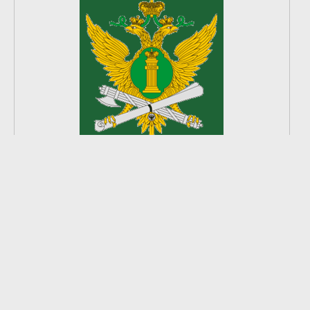
2
из
8