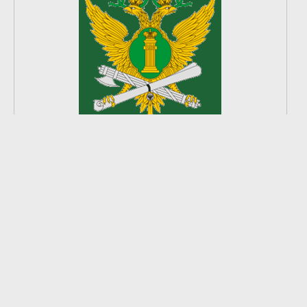
2
из
8