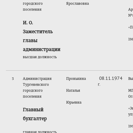
городского
Ярославовна
поселения
Ар
№
И. О.
«П
Заместитель
198
главы
администрации
высшая должность
08.11.1974
3
Администрация
Пронькина
Вы
г.
Тургеневского
городского
Наталья
МГ
поселения
Ог
Юрьевна
«Э
Главный
уп
бухгалтер
199
главная должность