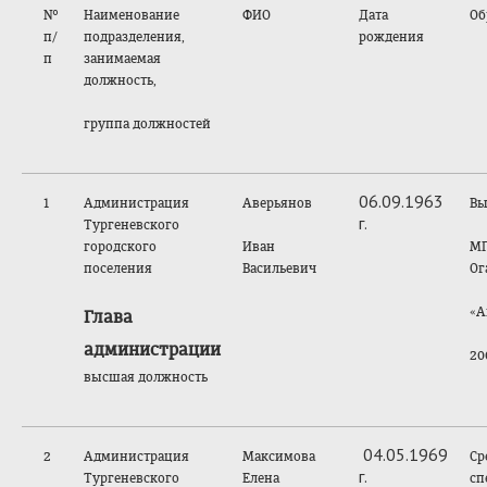
№
Наименование
ФИО
Дата
Об
п/
подразделения,
рождения
п
занимаемая
должность,
группа должностей
06.09.1963
1
Администрация
Аверьянов
Вы
г.
Тургеневского
городского
Иван
МГ
поселения
Васильевич
Ог
«А
Глава
администрации
20
высшая должность
04.05.1969
2
Администрация
Максимова
Ср
г.
Тургеневского
Елена
сп