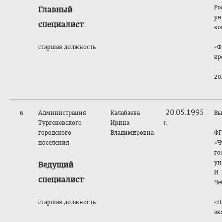
Ро
Главный
ун
специалист
ко
старшая должность
«Ф
кр
201
20.05.1995
6
Администрация
Калабаева
Вы
г.
Тургеневского
Ирина
городского
Владимировна
ФГ
поселения
«Ч
го
ун
Ведущий
И.
специалист
Че
старшая должность
«Н
эк