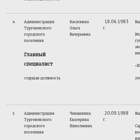
18.06.1983
4
Администрация
Касаткина
Вы
г.
Тургеневского
Ольга
городского
Валерьевна
Мо
поселения
гу
эк
ин
Главный
специалист
«Ю
старшая должность
20
20.09.1988
5
Администрация
Чекашкина
Вы
г.
Тургеневского
Екатерина
городского
Николаевна
Са
поселения
ко
ин