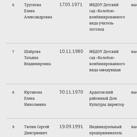
17.05.1971
6
Трускова
МБДОУ Детский
вы
Елена
сад «Колобок»
Александровна
комбинированного
вида учитель-
логопед
10.11.1980
7
Шаброва
МБДОУ Детский
вы
Татьяна
сад «Колобок»
Владимировна
комбинированного
вида заведующая
30.11.1970
8
Юртанова
Ардатовский
вы
Елена
районный Дом
Николаевна
Культуры директор
19.09.1991
9
Тютин Сергей
Индивидуальный
вы
Дмитриевич
предприниматель