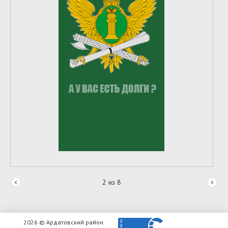
2
из
8
2026 © Ардатовский район.