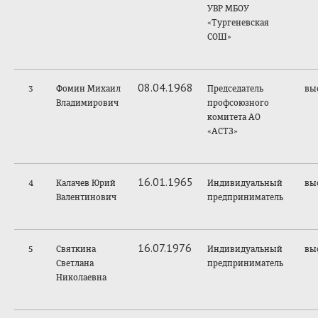
УВР МБОУ
«Тургеневская
СОШ»
08.04.1968
3
Фомин Михаил
Председатель
вы
Владимирович
профсоюзного
комитета АО
«АСТЗ»
16.01.1965
4
Калачев Юрий
Индивидуальный
вы
Валентинович
предприниматель
16.07.1976
5
Святкина
Индивидуальный
вы
Светлана
предприниматель
Николаевна