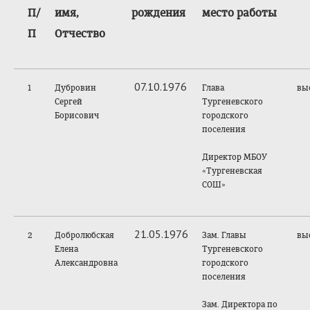
П/
имя,
рождения
место работы
П
Отчество
07.10.1976
1
Дубровин
Глава
вы
Сергей
Тургеневского
Борисович
городского
поселения
Директор МБОУ
«Тургеневская
СОШ»
21.05.1976
2
Добролюбская
Зам. Главы
вы
Елена
Тургеневского
Александровна
городского
поселения
Зам. Директора по