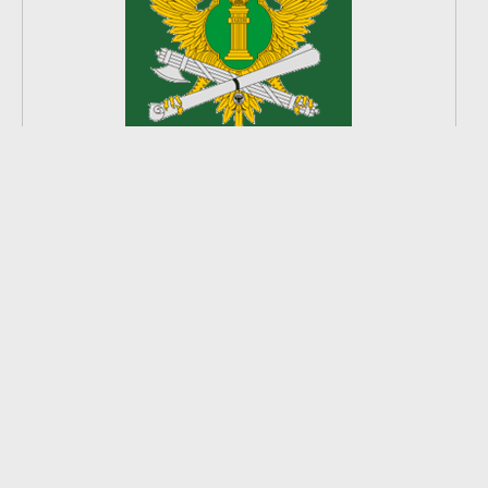
2
из
8
2026 © Ардатовский район.
Официальный сайт.